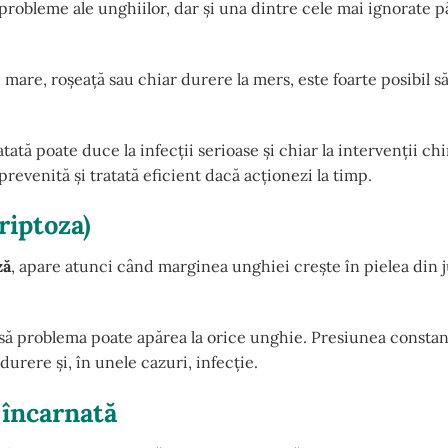
probleme ale unghiilor, dar și una dintre cele mai ignorate 
 mare, roșeață sau chiar durere la mers, este foarte posibil să
tă poate duce la infecții serioase și chiar la intervenții chi
prevenită și tratată eficient dacă acționezi la timp.
riptoza)
ză
, apare atunci când marginea unghiei crește în pielea din ju
nsă problema poate apărea la orice unghie. Presiunea constan
durere și, în unele cazuri, infecție.
 încarnată