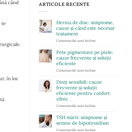
până când
ARTICOLE RECENTE
Hernia de disc: simptome,
 te
cauze și când este necesar
tratament
Comentariile sunt închise
pentru
rurgicale.
Hernia
de
Pete pigmentare pe piele:
disc:
cauze frecvente și soluții
simptome,
eficiente
cauze
Comentariile sunt închise
pentru
și
Pete
când
r, în loc
pigmentare
este
Dinți sensibili: cauze
pe
necesar
frecvente și soluții
piele:
tratament
eficiente pentru confort
cauze
zilnic
tă
frecvente
și
Comentariile sunt închise
pentru
soluții
Dinți
eficiente
sensibili:
TSH mărit: simptome și
cauze
semne de hipotiroidism
frecvente
Comentariile sunt închise
pentru
și