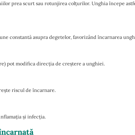
lor prea scurt sau rotunjirea colțurilor. Unghia începe astfe
siune constantă asupra degetelor, favorizând încarnarea ungh
are) pot modifica direcția de creștere a unghiei.
rește riscul de încarnare.
lamația și infecția.
încarnată