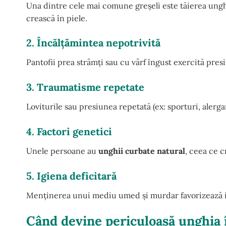
Una dintre cele mai comune greșeli este tăierea unghii
crească în piele.
2. Încălțămintea nepotrivită
Pantofii prea strâmți sau cu vârf îngust exercită pre
3. Traumatisme repetate
Loviturile sau presiunea repetată (ex: sporturi, alerg
4. Factori genetici
Unele persoane au
unghii curbate natural
, ceea ce c
5. Igiena deficitară
Menținerea unui mediu umed și murdar favorizează inf
Când devine periculoasă unghia 