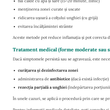
băi calde cu apă și sare (15–20 minute, zilnic)
menținerea zonei curate și uscate
ridicarea ușoară a colțului unghiei (cu grijă)
evitarea încălțămintei strâmte
Aceste metode pot reduce inflamația și pot corecta d
Tratament medical (forme moderate sau s
Dacă simptomele persistă sau se agravează, este neces
curățarea și dezinfectarea zonei
administrarea de
antibiotice
(dacă există infecție)
rezecția parțială a unghiei
(îndepărtarea porțiunii
În unele cazuri, se aplică o procedură prin care se p
Pentru informații medicale detaliate, poți consulta ș