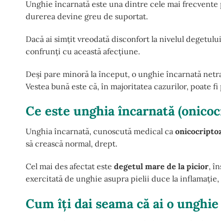
Unghie încarnată este una dintre cele mai frecvente 
durerea devine greu de suportat.
Dacă ai simțit vreodată disconfort la nivelul degetului
confrunți cu această afecțiune.
Deși pare minoră la început, o unghie încarnată netrata
Vestea bună este că, în majoritatea cazurilor, poate fi 
Ce este unghia încarnată (onicoc
Unghia încarnată, cunoscută medical ca
onicocripto
să crească normal, drept.
Cel mai des afectat este
degetul mare de la picior
, î
exercitată de unghie asupra pielii duce la inflamație, 
Cum îți dai seama că ai o unghie