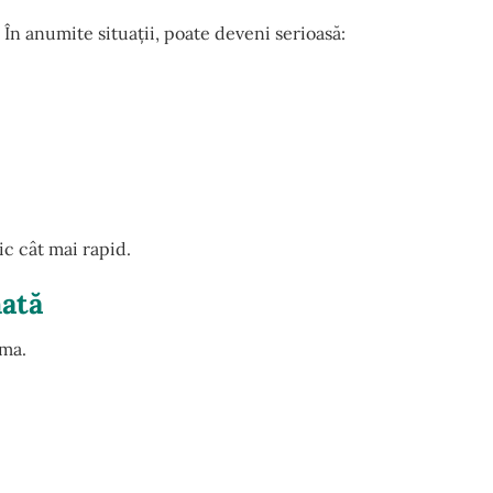
În anumite situații, poate deveni serioasă:
c cât mai rapid.
ată
ema.