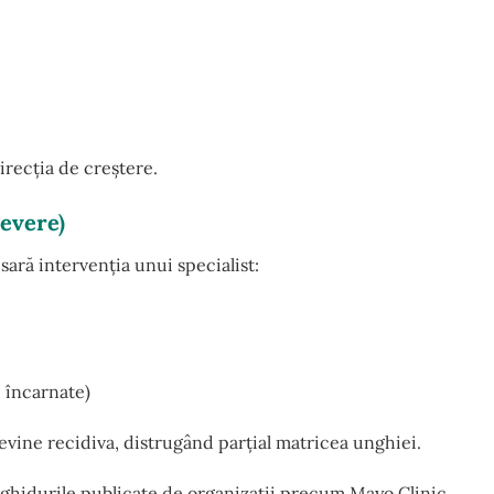
irecția de creștere.
evere)
ară intervenția unui specialist:
 încarnate)
revine recidiva, distrugând parțial matricea unghiei.
i ghidurile publicate de organizații precum
Mayo Clinic
.