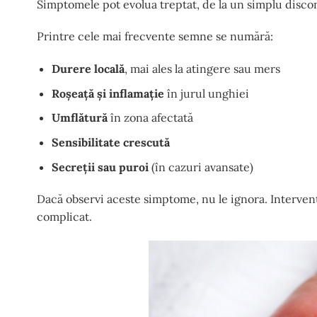
Simptomele pot evolua treptat, de la un simplu discon
Printre cele mai frecvente semne se numără:
Durere locală
, mai ales la atingere sau mers
Roșeață și inflamație
în jurul unghiei
Umflătură
în zona afectată
Sensibilitate crescută
Secreții sau puroi
(în cazuri avansate)
Dacă observi aceste simptome, nu le ignora. Intervenț
complicat.