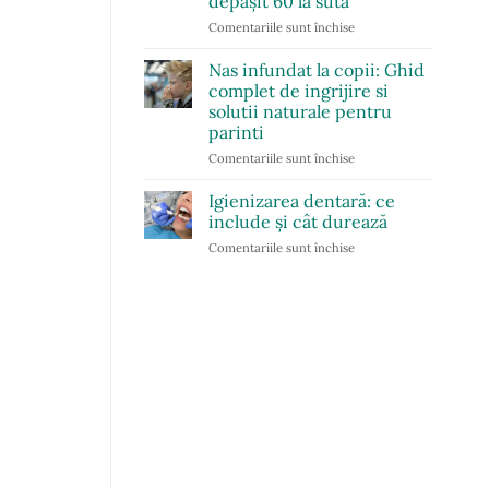
depășit 60 la sută
Dental
Chic
Comentariile sunt închise
pentru
Cluj-
Pe
Napoca,
ruta
Nas infundat la copii: Ghid
de
București-
complet de ingrijire si
la
Istanbul,
solutii naturale pentru
evaluare
diferența
parinti
la
de
coroana
cost
Comentariile sunt închise
pentru
finală?
pentru
Nas
tratamentul
infundat
Igienizarea dentară: ce
implantar
la
include și cât durează
al
copii:
Comentariile sunt închise
pentru
întregii
Ghid
Igienizarea
arcade
complet
dentară:
dentare
de
ce
a
ingrijire
include
depășit
si
și
60
solutii
cât
la
naturale
durează
sută
pentru
parinti