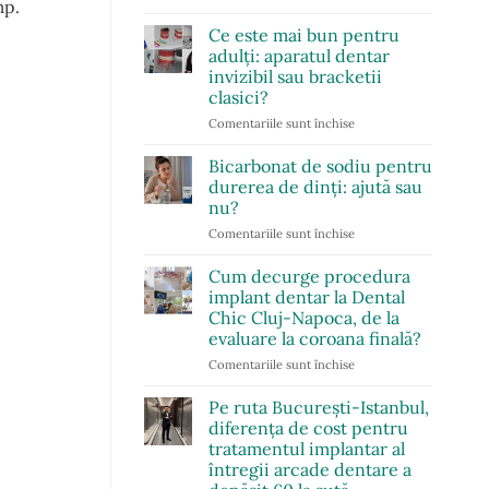
mp.
TSH
soluții
mărit:
Ce este mai bun pentru
eficiente
simptome
pentru
adulți: aparatul dentar
și
confort
invizibil sau bracketii
semne
zilnic
clasici?
de
hipotiroidism
Comentariile sunt închise
pentru
Ce
este
Bicarbonat de sodiu pentru
mai
durerea de dinți: ajută sau
bun
nu?
pentru
Comentariile sunt închise
pentru
adulți:
Bicarbonat
aparatul
de
dentar
Cum decurge procedura
sodiu
invizibil
implant dentar la Dental
pentru
sau
Chic Cluj-Napoca, de la
durerea
bracketii
evaluare la coroana finală?
de
clasici?
dinți:
Comentariile sunt închise
pentru
ajută
Cum
sau
decurge
Pe ruta București-Istanbul,
nu?
procedura
diferența de cost pentru
implant
tratamentul implantar al
dentar
întregii arcade dentare a
la