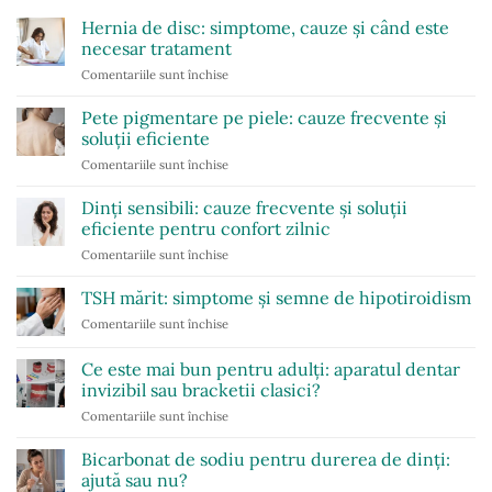
Hernia de disc: simptome, cauze și când este
necesar tratament
Comentariile sunt închise
pentru
Hernia
de
Pete pigmentare pe piele: cauze frecvente și
disc:
soluții eficiente
simptome,
Comentariile sunt închise
pentru
cauze
Pete
și
pigmentare
Dinți sensibili: cauze frecvente și soluții
când
pe
este
eficiente pentru confort zilnic
piele:
necesar
Comentariile sunt închise
pentru
cauze
tratament
Dinți
frecvente
sensibili:
TSH mărit: simptome și semne de hipotiroidism
și
cauze
soluții
Comentariile sunt închise
pentru
frecvente
eficiente
TSH
și
mărit:
Ce este mai bun pentru adulți: aparatul dentar
soluții
simptome
eficiente
invizibil sau bracketii clasici?
și
pentru
Comentariile sunt închise
pentru
semne
confort
Ce
de
zilnic
este
hipotiroidism
Bicarbonat de sodiu pentru durerea de dinți:
mai
ajută sau nu?
bun