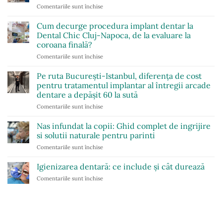
Comentariile sunt închise
pentru
pentru
Bicarbonat
adulți:
de
Cum decurge procedura implant dentar la
aparatul
sodiu
dentar
Dental Chic Cluj-Napoca, de la evaluare la
pentru
invizibil
coroana finală?
durerea
sau
Comentariile sunt închise
pentru
de
bracketii
Cum
dinți:
clasici?
decurge
ajută
Pe ruta București-Istanbul, diferența de cost
procedura
sau
pentru tratamentul implantar al întregii arcade
implant
nu?
dentare a depășit 60 la sută
dentar
Comentariile sunt închise
pentru
la
Pe
Dental
ruta
Chic
Nas infundat la copii: Ghid complet de ingrijire
București-
Cluj-
si solutii naturale pentru parinti
Istanbul,
Napoca,
Comentariile sunt închise
pentru
diferența
de
Nas
de
la
infundat
Igienizarea dentară: ce include și cât durează
cost
evaluare
la
pentru
la
Comentariile sunt închise
pentru
copii:
tratamentul
coroana
Igienizarea
Ghid
implantar
finală?
dentară:
complet
al
ce
de
întregii
include
ingrijire
arcade
și