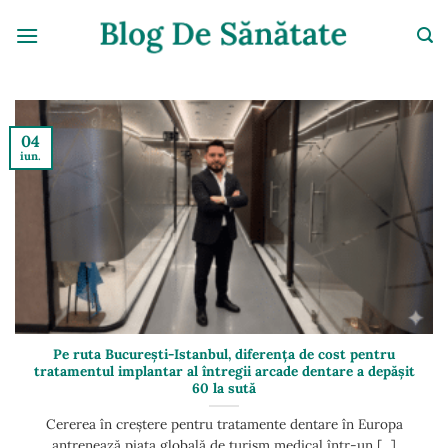
Skip
to
content
04
iun.
Pe ruta București-Istanbul, diferența de cost pentru
tratamentul implantar al întregii arcade dentare a depășit
60 la sută
Cererea în creștere pentru tratamente dentare în Europa
antrenează piața globală de turism medical într-un [...]