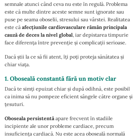
semnale atunci când ceva nu este în regulă. Problema
este că multe dintre aceste semne sunt ignorate sau
puse pe seama oboselii, stresului sau vârstei. Realitatea
este că
afecțiunile cardiovasculare rămân principala
cauză de deces la nivel global
, iar depistarea timpurie
face diferența între prevenție și complicații serioase.
Dacă știi la ce să fii atent, îți poți proteja sănătatea și
chiar viața.
1. Oboseală constantă fără un motiv clar
Dacă te simți epuizat chiar și după odihnă, este posibil
ca inima să nu pompeze eficient sângele către organe și
țesuturi.
Oboseala persistentă
apare frecvent în stadiile
incipiente ale unor probleme cardiace, precum
insuficiența cardiacă. Nu este acea oboseală normală