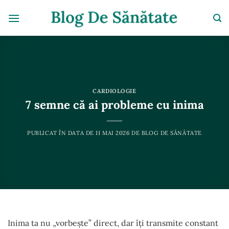
Skip
to
content
CARDIOLOGIE
7 semne că ai probleme cu inima
PUBLICAT ÎN DATA DE
11 MAI 2026
DE
BLOG DE SĂNĂTATE
Inima ta nu „vorbește” direct, dar îți transmite constant