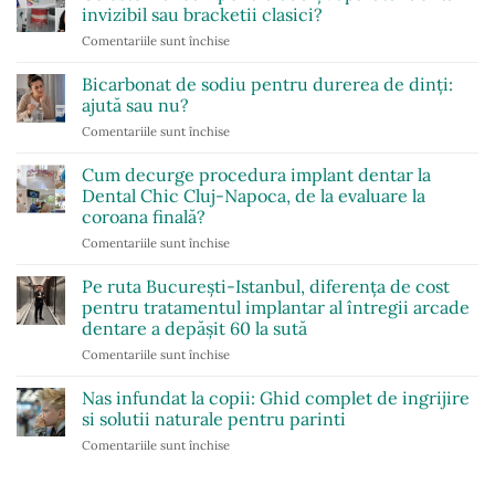
simptome
eficiente
invizibil sau bracketii clasici?
și
pentru
Comentariile sunt închise
pentru
semne
confort
Ce
de
zilnic
este
hipotiroidism
Bicarbonat de sodiu pentru durerea de dinți:
mai
ajută sau nu?
bun
Comentariile sunt închise
pentru
pentru
Bicarbonat
adulți:
de
Cum decurge procedura implant dentar la
aparatul
sodiu
dentar
Dental Chic Cluj-Napoca, de la evaluare la
pentru
invizibil
coroana finală?
durerea
sau
Comentariile sunt închise
pentru
de
bracketii
Cum
dinți:
clasici?
decurge
ajută
Pe ruta București-Istanbul, diferența de cost
procedura
sau
pentru tratamentul implantar al întregii arcade
implant
nu?
dentare a depășit 60 la sută
dentar
Comentariile sunt închise
pentru
la
Pe
Dental
ruta
Chic
Nas infundat la copii: Ghid complet de ingrijire
București-
Cluj-
si solutii naturale pentru parinti
Istanbul,
Napoca,
Comentariile sunt închise
pentru
diferența
de
Nas
de
la
infundat
cost
evaluare