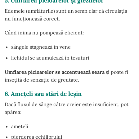
5. Umflarea picioarelor și gleznelor
Edemele (umflăturile) sunt un semn clar că circulația
nu funcționează corect.
Când inima nu pompează eficient:
sângele stagnează în vene
lichidul se acumulează în țesuturi
Umflarea picioarelor se accentuează seara
și poate fi
însoțită de senzație de greutate.
6. Amețeli sau stări de leșin
Dacă fluxul de sânge către creier este insuficient, pot
apărea:
amețeli
pierderea echilibrului