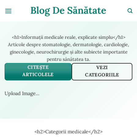
Skip
to
content
<h1>Informații medicale reale, explicate simplu</h1>
Articole despre stomatologie, dermatologie, cardiologie,
ginecologie, neurochirurgie și alte subiecte importante
pentru sănătatea ta.
CITEȘTE
VEZI
ARTICOLELE
CATEGORIILE
Upload Image...
<h2>Categorii medicale</h2>