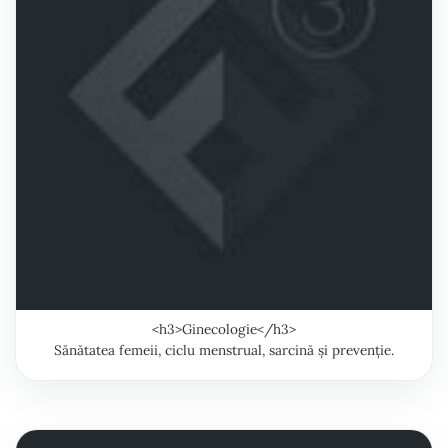
<h3>Ginecologie</h3>
Sănătatea femeii, ciclu menstrual, sarcină și prevenție.