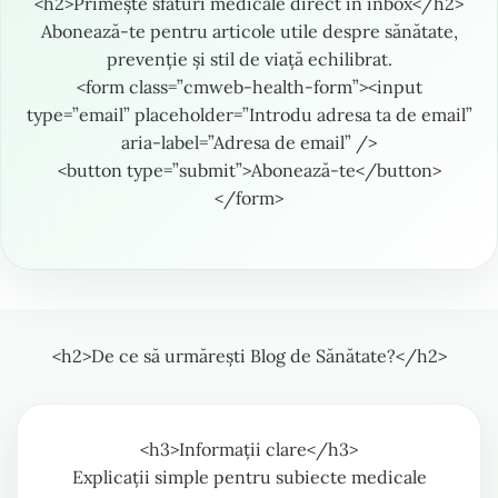
<h2>Primește sfaturi medicale direct în inbox</h2>
Abonează-te pentru articole utile despre sănătate,
prevenție și stil de viață echilibrat.
<form class=”cmweb-health-form”><input
type=”email” placeholder=”Introdu adresa ta de email”
aria-label=”Adresa de email” />
<button type=”submit”>Abonează-te</button>
</form>
<h2>De ce să urmărești Blog de Sănătate?</h2>
<h3>Informații clare</h3>
Explicații simple pentru subiecte medicale