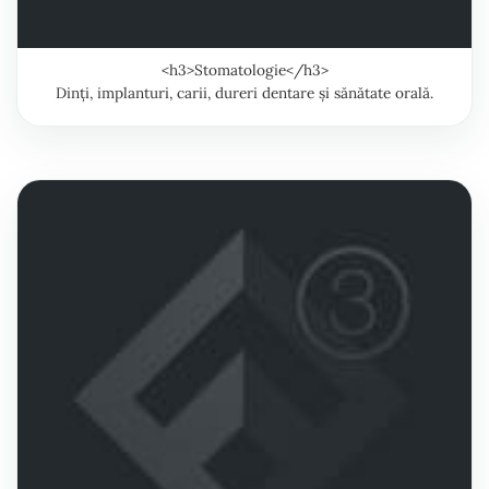
<h3>Stomatologie</h3>
Dinți, implanturi, carii, dureri dentare și sănătate orală.