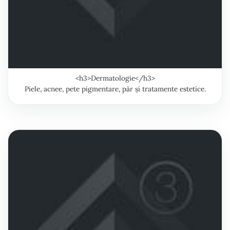
<h3>Dermatologie</h3>
Piele, acnee, pete pigmentare, păr și tratamente estetice.